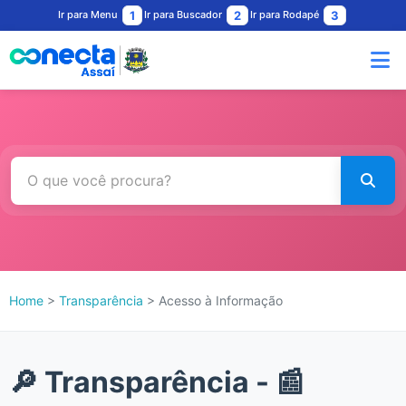
Ir para Menu
1
Ir para Buscador
2
Ir para Rodapé
3
Home
>
Transparência
> Acesso à Informação
🔎 Transparência - 📰