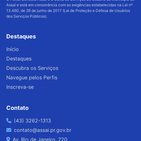
Tipo de publicação, facilitando a localização
Assaí e está em consonância com as exigências estabelecidas na Lei nº
de atos específicos.
13.460, de 26 de junho de 2017 (Lei de Proteção e Defesa de Usuários
dos Serviços Públicos).
4.Visualize ou baixe a edição desejada
diretamente do portal para consulta ou
registro oficial.
Destaques
5.Se necessário, entre em contato com a
Início
prefeitura por meio do e-mail
Destaques
contato@assai.pr.gov.br
Descubra os Serviços
Navegue pelos Perfis
Inscreva-se
Contato
(43) 3262-1313
contato@assai.pr.gov.br
Av. Rio de Janeiro, 720