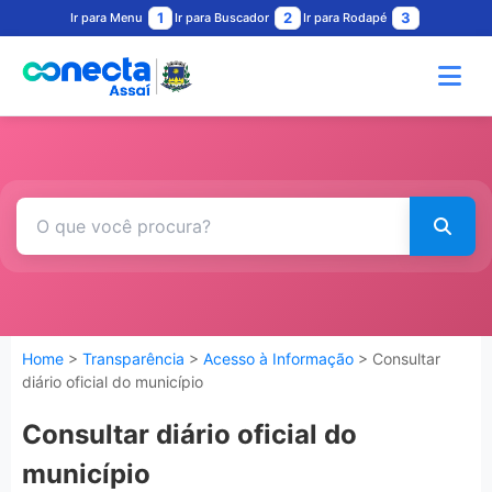
1
2
3
Ir para Menu
Ir para Buscador
Ir para Rodapé
Home
>
Transparência
>
Acesso à Informação
> Consultar
diário oficial do município
Consultar diário oficial do
município