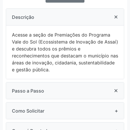
✕
Descrição
Acesse a seção de Premiações do Programa
Vale do Sol (Ecossistema de Inovação de Assaí)
e descubra todos os prêmios e
reconhecimentos que destacam o município nas
áreas de inovação, cidadania, sustentabilidade
e gestão pública.
✕
Passo a Passo
1. Acesse o site:
+
Como Solicitar
https://valedosol.assai.pr.gov.br/premiacoes.
2. Deslize ou role a linha do tempo para
Acesse o site: