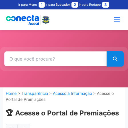
1
2
3
Ir para Menu
Ir para Buscador
Ir para Rodapé
Home
>
Transparência
>
Acesso à Informação
> Acesse o
Portal de Premiações
🏆 Acesse o Portal de Premiações