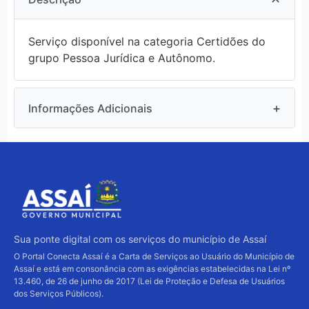
Serviço disponível na categoria Certidões do
grupo Pessoa Jurídica e Autônomo.
+
Informações Adicionais
Data de criação:
16/09/2025
Última atualização:
07/08/2026
Sua ponte digital com os serviços do município de Assaí
O Portal Conecta Assaí é a Carta de Serviços ao Usuário do Município de
Assaí e está em consonância com as exigências estabelecidas na Lei nº
13.460, de 26 de junho de 2017 (Lei de Proteção e Defesa de Usuários
dos Serviços Públicos).