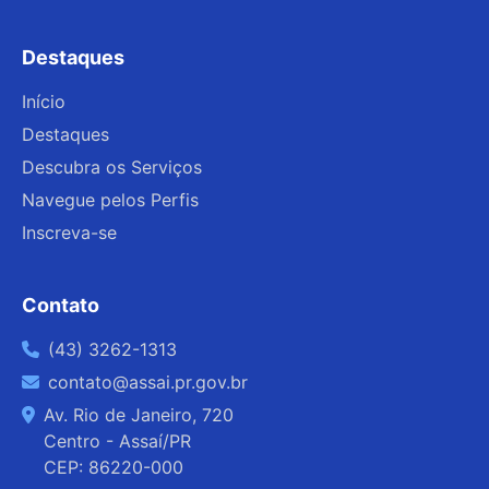
Migratório (CRNM). O serviço é prestado online
e está disponível para a população em geral.
Destaques
Início
Destaques
Descubra os Serviços
Navegue pelos Perfis
Inscreva-se
Contato
(43) 3262-1313
contato@assai.pr.gov.br
Av. Rio de Janeiro, 720
Centro - Assaí/PR
CEP: 86220-000