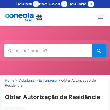
1
2
3
Ir para Menu
Ir para Buscador
Ir para Rodapé
Home
>
Cidadania
>
Estrangeiro
> Obter Autorização de
Residência
Obter Autorização de Residência