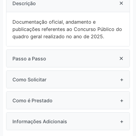
✕
Descrição
Documentação oficial, andamento e
publicações referentes ao Concurso Público do
quadro geral realizado no ano de 2025.
✕
Passo a Passo
1. Acesse o link do concurso 2025.
+
Como Solicitar
2. Consulte os atos, retificações e resultados
publicados.
Consulta pública no repositório de atos
+
Como é Prestado
3. Faça o download dos arquivos em PDF
administrativos do Portal da Transparência.
para verificação detalhada.
Online Web
+
Informações Adicionais
https://transparencia.betha.cloud/#/yyGw8hIiYdv6bs-
avrzVUg==/consulta/210670