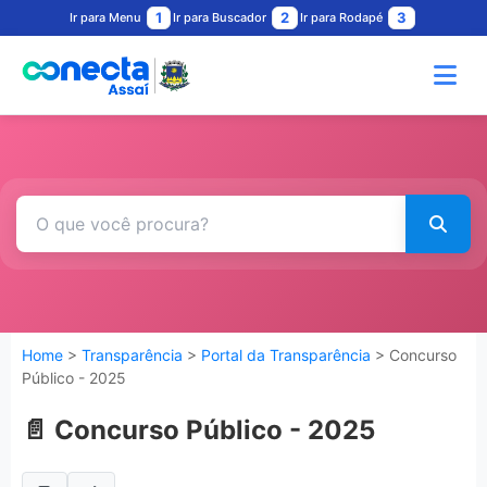
1
2
3
Ir para Menu
Ir para Buscador
Ir para Rodapé
Home
>
Transparência
>
Portal da Transparência
> Concurso
Público - 2025
📄 Concurso Público - 2025