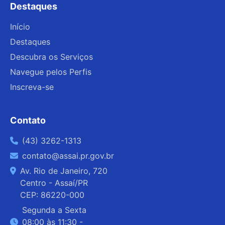
Destaques
Fórum Jovem (participação juvenil)
Início
TV Vale do Sol (canal de inovação, via
Destaques
YouTube)
Descubra os Serviços
5. Descubra mais
Navegue pelos Perfis
Seções como Eventos, Startups, Notícias,
Inscreva-se
Premiações, Cidade Laboratório, Pré-
Incubação estão organizadas em blocos de
conteúdo com links para cada tema.
Contato
6. Encontre contato e localização
(43) 3262-1313
No rodapé, aparecem os dados da Agência
contato@assai.pr.gov.br
Vale do Sol:
Av. Rio de Janeiro, 720
Endereço: Rua Edgar Bardal, Assaí, PR
Centro - Assaí/PR
Telefone: (43) 3262-8306
CEP: 86220-000
Segunda a Sexta
Horário: Segunda a sexta, 8:00 às 11:30 -
08:00 às 11:30 -
13:00 às 17:00