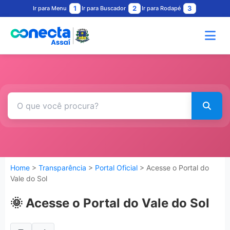
1
2
3
Ir para Menu
Ir para Buscador
Ir para Rodapé
Home
>
Transparência
>
Portal Oficial
> Acesse o Portal do
Vale do Sol
🌞 Acesse o Portal do Vale do Sol