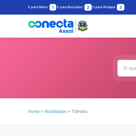
Ir para Menu
1
Ir para Buscador
2
Ir para Rodapé
3
Home
>
Mobilidade
> Trânsito