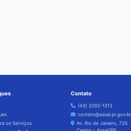
ques
Contato
(43) 3262-1313
ues
contato@assai.pr.gov.b
ra os Serviços
Av. Rio de Janeiro, 720
Centro - Assaí/PR