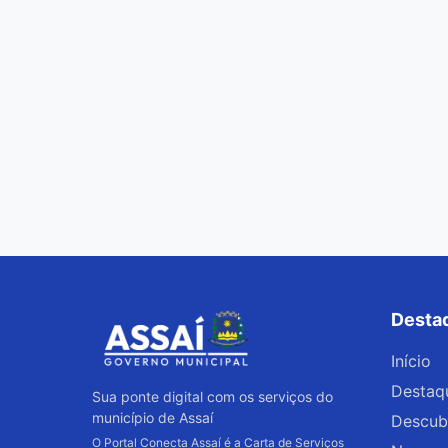
Desta
Início
Destaq
Sua ponte digital com os serviços do
município de Assaí
Descub
O Portal Conecta Assaí é a Carta de Serviços