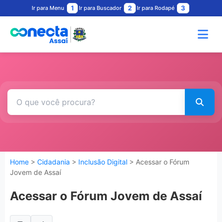
1
2
3
Ir para Menu
Ir para Buscador
Ir para Rodapé
Home
>
Cidadania
>
Inclusão Digital
> Acessar o Fórum
Jovem de Assaí
Acessar o Fórum Jovem de Assaí