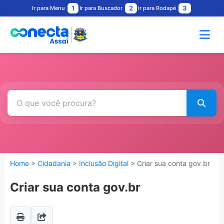
1
2
3
Ir para Menu
Ir para Buscador
Ir para Rodapé
Home
>
Cidadania
>
Inclusão Digital
> Criar sua conta gov.br
Criar sua conta gov.br