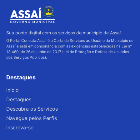
aplicativo)
conta-gov.br
processo de criação, será necessário fornecer
Última atualização:
06/08/2026
alguns dados pessoais e criar uma senha de
6. Após confirmação, sua conta estará ativa
acesso. Após a criação, você poderá acessar
e pronta para uso
sua conta utilizando seu CPF e a senha
cadastrada. Lembre-se de que alguns serviços
Sua ponte digital com os serviços do município de Assaí
exigem um nível maior de segurança, como as
O Portal Conecta Assaí é a Carta de Serviços ao Usuário do Município de
Assaí e está em consonância com as exigências estabelecidas na Lei nº
contas prata e ouro, que podem ser obtidas por
13.460, de 26 de junho de 2017 (Lei de Proteção e Defesa de Usuários
meio do aplicativo GOV.BR.
dos Serviços Públicos).
Destaques
Início
Destaques
Descubra os Serviços
Navegue pelos Perfis
Inscreva-se