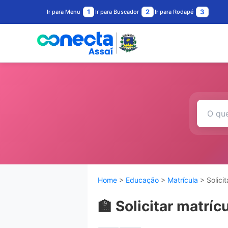
1
2
3
Ir para Menu
Ir para Buscador
Ir para Rodapé
Home
>
Educação
>
Matrícula
> Solici
🏫 Solicitar matrí