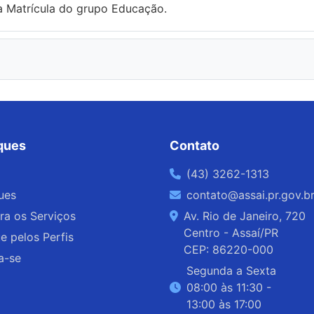
ia Matrícula do grupo Educação.
6
ques
Contato
(43) 3262-1313
ues
contato@assai.pr.gov.b
ra os Serviços
Av. Rio de Janeiro, 720
Centro - Assaí/PR
 pelos Perfis
CEP: 86220-000
a-se
Segunda a Sexta
08:00 às 11:30 -
13:00 às 17:00