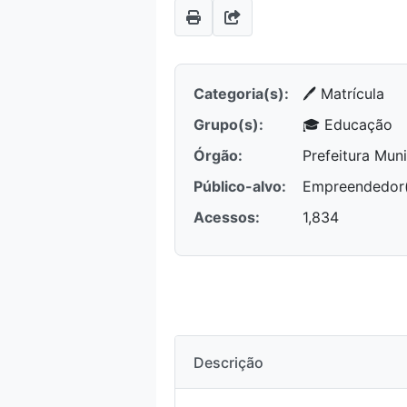
Categoria(s):
🖊️ Matrícula
Grupo(s):
🎓 Educação
Órgão:
Prefeitura Muni
Público-alvo:
Empreendedor(a
Acessos:
1,834
Descrição