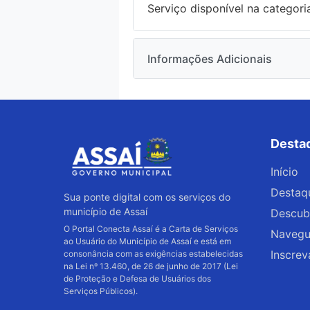
Serviço disponível na categor
Informações Adicionais
Data de criação:
16/09/2025
Última atualização:
06/08/202
Desta
Início
Destaq
Sua ponte digital com os serviços do
município de Assaí
Descub
O Portal Conecta Assaí é a Carta de Serviços
Navegue
ao Usuário do Município de Assaí e está em
Inscrev
consonância com as exigências estabelecidas
na Lei nº 13.460, de 26 de junho de 2017 (Lei
de Proteção e Defesa de Usuários dos
Serviços Públicos).