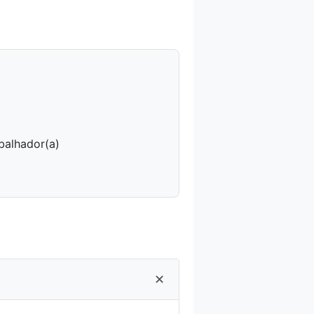
balhador(a)
✕