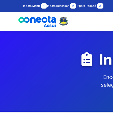
1
2
3
Ir para Menu
Ir para Buscador
Ir para Rodapé
In
Enc
sele