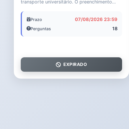
SEMESTRE LETIVO DE 2026)
transporte universitário. O preenchimento
completo deste formulári...
07/08/2026 23:59
Prazo
18
Perguntas
EXPIRADO