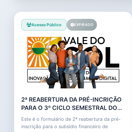
Acesso Público
EXPIRADO
2ª REABERTURA DA PRÉ-INCRIÇÃO
PARA O 3º CICLO SEMESTRAL DO
PROGRAMA MUNICIPAL DE AUXÍLIO
Este é o formulário de 2ª reabertura da pré-
TRANSPORTE UNIVERSITÁRIO (2º
inscrição para o subsídio financeiro de