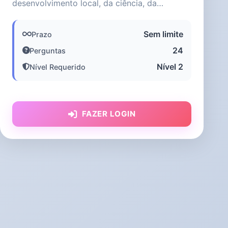
desenvolvimento local, da ciência, da
tecnologia, da inovação e da educaçã...
Sem limite
Prazo
24
Perguntas
Nível 2
Nível Requerido
FAZER LOGIN