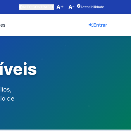
A+
A-
ALTO CONTRASTE
Acessibilidade
ões
Entrar
íveis
ios,
io de